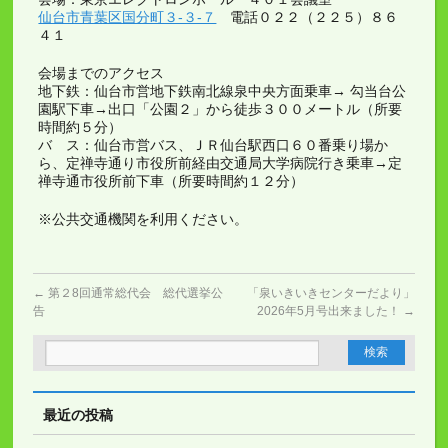
仙台市青葉区国分町３-３-７
電話０２２（２２５）８６
４１
会場までのアクセス
地下鉄：仙台市営地下鉄南北線泉中央方面乗車→ 勾当台公
園駅下車→出口「公園２」から徒歩３００メートル（所要
時間約５分）
バ ス：仙台市営バス、ＪＲ仙台駅西口６０番乗り場か
ら、定禅寺通り市役所前経由交通局大学病院行き乗車→定
禅寺通市役所前下車（所要時間約１２分）
※公共交通機関を利用ください。
←
第２8回通常総代会 総代選挙公
「泉いきいきセンターだより」
告
2026年5月号出来ました！
→
最近の投稿