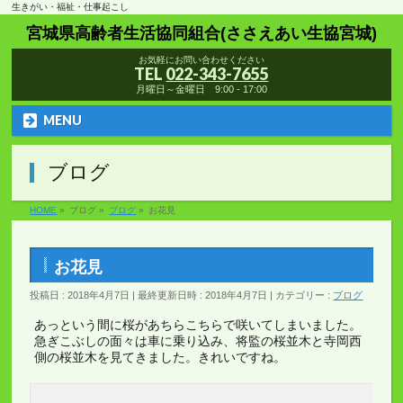
生きがい・福祉・仕事起こし
宮城県高齢者生活協同組合(ささえあい生協宮城)
お気軽にお問い合わせください
TEL
022-343-7655
月曜日～金曜日 9:00 - 17:00
MENU
ブログ
HOME
»
ブログ
»
ブログ
»
お花見
お花見
投稿日 : 2018年4月7日
最終更新日時 : 2018年4月7日
カテゴリー :
ブログ
あっという間に桜があちらこちらで咲いてしまいました。
急ぎこぶしの面々は車に乗り込み、将監の桜並木と寺岡西
側の桜並木を見てきました。きれいですね。