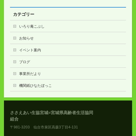
カテゴリー
いろり庵こぶし
お知らせ
イベント案内
ブログ
事業所だより
機関紙ひなたぼっこ
ささえあい生協宮城=宮城県高齢者生活協同
組合
〒981-3203 仙台市泉区高森3丁目4-131