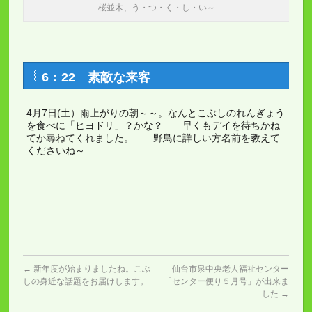
桜並木、う・つ・く・し・い～
6：22 素敵な来客
4月7日(土）雨上がりの朝～～。なんとこぶしのれんぎょう
を食べに「ヒヨドリ」？かな？ 早くもデイを待ちかね
てか尋ねてくれました。 野鳥に詳しい方名前を教えて
くださいね～
←
新年度が始まりましたね。こぶ
仙台市泉中央老人福祉センター
しの身近な話題をお届けします。
「センター便り５月号」が出来ま
した
→